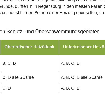
st schwer zu beziffern, legt man allerdings durchschnitt
Grunde, dürften in in Regensburg in den meisten Fällen 
zumindest für den Betrieb einer Heizung eher selten, da 
on Schutz- und Überschwemmungsgebieten
Oberirdischer Heizöltank
Unterirdischer Heizö
B, C, D
A, B, C, D
C, D alle 5 Jahre
A, B, C, D alle 5 Jahre
C, D
A, B, C, D