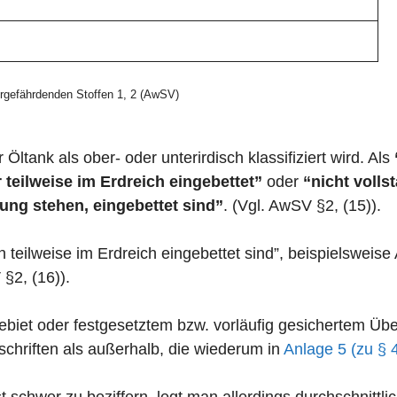
gefährdenden Stoffen 1, 2 (AwSV)
 Öltank als ober- oder unterirdisch klassifiziert wird. Als
 teilweise im Erdreich eingebettet”
oder
“nicht volls
ung stehen, eingebettet sind”
. (Vgl. AwSV §2, (15)).
n teilweise im Erdreich eingebettet sind”, beispielswei
 §2, (16)).
zgebiet oder festgesetztem bzw. vorläufig gesichertem 
chriften als außerhalb, die wiederum in
Anlage 5 (zu § 