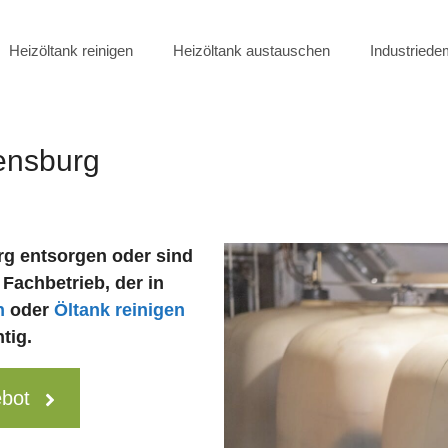
Heizöltank reinigen
Heizöltank austauschen
Industried
ensburg
rg entsorgen oder sind
 Fachbetrieb, der in
n
oder
Öltank reinigen
tig.
ebot