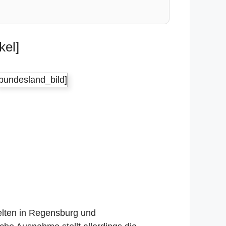
kel]
[bundesland_bild]
gelten in Regensburg und