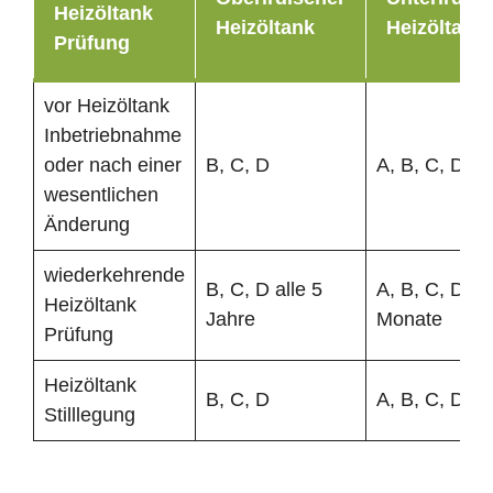
Heizöltank
Heizöltank
Heizöltank
Prüfung
vor Heizöltank
Inbetriebnahme
oder nach einer
B, C, D
A, B, C, D
wesentlichen
Änderung
wiederkehrende
B, C, D alle 5
A, B, C, D al
Heizöltank
Jahre
Monate
Prüfung
Heizöltank
B, C, D
A, B, C, D
Stilllegung