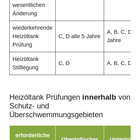
wesentlichen
Änderung
wiederkehrende
A, B, C, D all
Heizöltank
C, D alle 5 Jahre
Jahre
Prüfung
Heizöltank
C, D
A, B, C, D
Stilllegung
Heizöltank Prüfungen
innerhalb
von
Schutz- und
Überschwemmungsgebieten
erforderliche
Oberirdischer
Unterirdisc