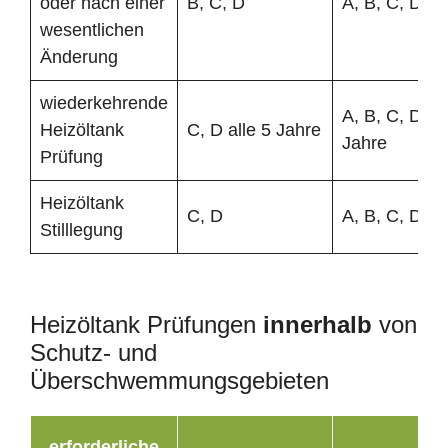
oder nach einer
B, C, D
A, B, C, D
wesentlichen
Änderung
wiederkehrende
A, B, C, D all
Heizöltank
C, D alle 5 Jahre
Jahre
Prüfung
Heizöltank
C, D
A, B, C, D
Stilllegung
Heizöltank Prüfungen
innerhalb
von
Schutz- und
Überschwemmungsgebieten
erforderliche