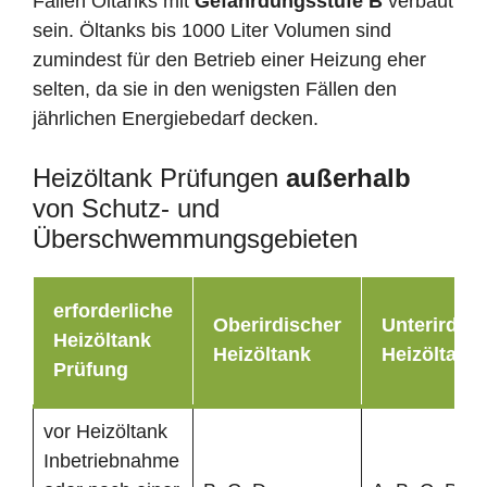
Fällen Öltanks mit
Gefährdungsstufe B
verbaut
sein. Öltanks bis 1000 Liter Volumen sind
zumindest für den Betrieb einer Heizung eher
selten, da sie in den wenigsten Fällen den
jährlichen Energiebedarf decken.
Heizöltank Prüfungen
außerhalb
von Schutz- und
Überschwemmungsgebieten
erforderliche
Oberirdischer
Unterirdisc
Heizöltank
Heizöltank
Heizöltank
Prüfung
vor Heizöltank
Inbetriebnahme