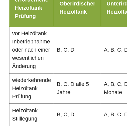
Oberirdischer
Unterirdisc
Heizöltank
Heizöltank
Heizöltank
Prüfung
vor Heizöltank
Inbetriebnahme
oder nach einer
B, C, D
A, B, C, D
wesentlichen
Änderung
wiederkehrende
B, C, D alle 5
A, B, C, D al
Heizöltank
Jahre
Monate
Prüfung
Heizöltank
B, C, D
A, B, C, D
Stilllegung