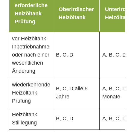
erforderliche
Oberirdischer
Unterirdisc
Heizöltank
Heizöltank
Heizöltank
Prüfung
vor Heizöltank
Inbetriebnahme
oder nach einer
B, C, D
A, B, C, D
wesentlichen
Änderung
wiederkehrende
B, C, D alle 5
A, B, C, D al
Heizöltank
Jahre
Monate
Prüfung
Heizöltank
B, C, D
A, B, C, D
Stilllegung