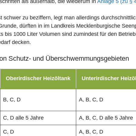
chriften als außerhalb, die wiederum in
Anlage 5 (zu § 
st schwer zu beziffern, legt man allerdings durchschnitt
Grunde, dürften in im Landkreis Mecklenburgische Seenpl
s bis 1000 Liter Volumen sind zumindest für den Betrieb 
edarf decken.
on Schutz- und Überschwemmungsgebieten
Oberirdischer Heizöltank
Unterirdischer Heizö
B, C, D
A, B, C, D
C, D alle 5 Jahre
A, B, C, D alle 5 Jahre
C, D
A, B, C, D