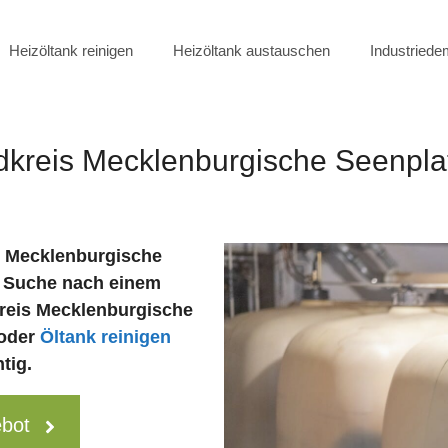
Heizöltank reinigen
Heizöltank austauschen
Industried
dkreis Mecklenburgische Seenpla
s Mecklenburgische
r Suche nach einem
dkreis Mecklenburgische
oder
Öltank reinigen
tig.
ebot