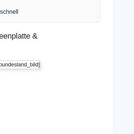
schnell
eenplatte &
[bundesland_bild]