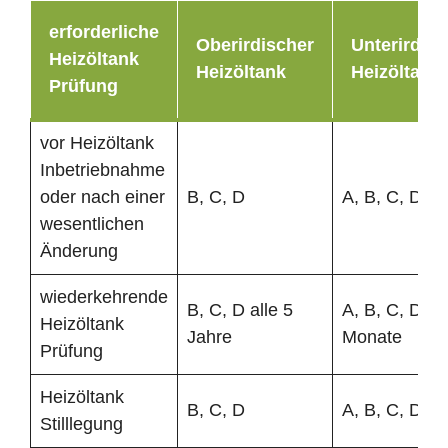
erforderliche
Oberirdischer
Unterirdisc
Heizöltank
Heizöltank
Heizöltank
Prüfung
vor Heizöltank
Inbetriebnahme
oder nach einer
B, C, D
A, B, C, D
wesentlichen
Änderung
wiederkehrende
B, C, D alle 5
A, B, C, D al
Heizöltank
Jahre
Monate
Prüfung
Heizöltank
B, C, D
A, B, C, D
Stilllegung