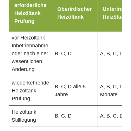
erforderliche
Oberirdischer
Unterirdisc
Heizöltank
Heizöltank
Heizöltank
Prüfung
vor Heizöltank
Inbetriebnahme
oder nach einer
B, C, D
A, B, C, D
wesentlichen
Änderung
wiederkehrende
B, C, D alle 5
A, B, C, D al
Heizöltank
Jahre
Monate
Prüfung
Heizöltank
B, C, D
A, B, C, D
Stilllegung