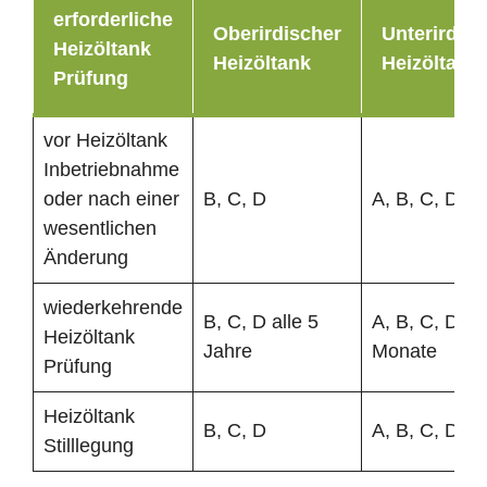
erforderliche
Oberirdischer
Unterirdisc
Heizöltank
Heizöltank
Heizöltank
Prüfung
vor Heizöltank
Inbetriebnahme
oder nach einer
B, C, D
A, B, C, D
wesentlichen
Änderung
wiederkehrende
B, C, D alle 5
A, B, C, D al
Heizöltank
Jahre
Monate
Prüfung
Heizöltank
B, C, D
A, B, C, D
Stilllegung