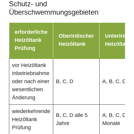
Schutz- und
Überschwemmungsgebieten
erforderliche
Oberirdischer
Unterirdisc
Heizöltank
Heizöltank
Heizöltank
Prüfung
vor Heizöltank
Inbetriebnahme
oder nach einer
B, C, D
A, B, C, D
wesentlichen
Änderung
wiederkehrende
B, C, D alle 5
A, B, C, D al
Heizöltank
Jahre
Monate
Prüfung