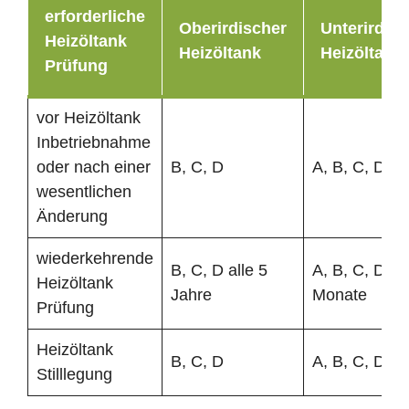
erforderliche
Oberirdischer
Unterirdisc
Heizöltank
Heizöltank
Heizöltank
Prüfung
vor Heizöltank
Inbetriebnahme
oder nach einer
B, C, D
A, B, C, D
wesentlichen
Änderung
wiederkehrende
B, C, D alle 5
A, B, C, D al
Heizöltank
Jahre
Monate
Prüfung
Heizöltank
B, C, D
A, B, C, D
Stilllegung