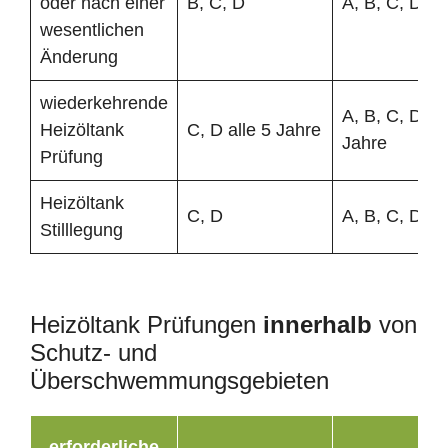
oder nach einer
B, C, D
A, B, C, D
wesentlichen
Änderung
wiederkehrende
A, B, C, D all
Heizöltank
C, D alle 5 Jahre
Jahre
Prüfung
Heizöltank
C, D
A, B, C, D
Stilllegung
Heizöltank Prüfungen
innerhalb
von
Schutz- und
Überschwemmungsgebieten
erforderliche