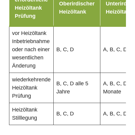
Oberirdischer
Unterirdisc
Heizöltank
Heizöltank
Heizöltank
Prüfung
vor Heizöltank
Inbetriebnahme
oder nach einer
B, C, D
A, B, C, D
wesentlichen
Änderung
wiederkehrende
B, C, D alle 5
A, B, C, D al
Heizöltank
Jahre
Monate
Prüfung
Heizöltank
B, C, D
A, B, C, D
Stilllegung