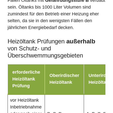
Fällen Öltanks mit
Gefährdungsstufe B
verbaut
sein. Öltanks bis 1000 Liter Volumen sind
zumindest für den Betrieb einer Heizung eher
selten, da sie in den wenigsten Fällen den
jährlichen Energiebedarf decken.
Heizöltank Prüfungen
außerhalb
von Schutz- und
Überschwemmungsgebieten
erforderliche
Oberirdischer
Unterirdisc
Heizöltank
Heizöltank
Heizöltank
Prüfung
vor Heizöltank
Inbetriebnahme