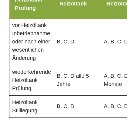
Heizöltank
Heizöltank
Prüfung
vor Heizöltank
Inbetriebnahme
oder nach einer
B, C, D
A, B, C, D
wesentlichen
Änderung
wiederkehrende
B, C, D alle 5
A, B, C, D al
Heizöltank
Jahre
Monate
Prüfung
Heizöltank
B, C, D
A, B, C, D
Stilllegung