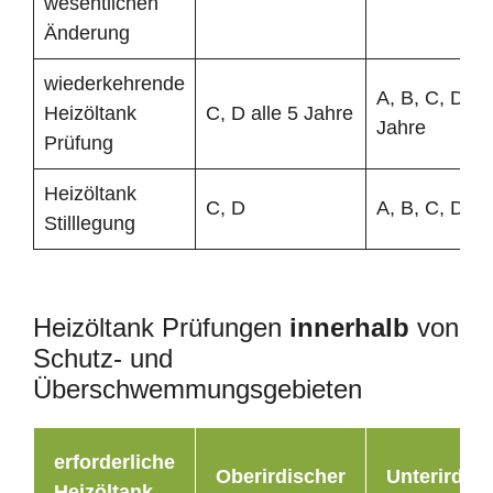
wesentlichen
Änderung
wiederkehrende
A, B, C, D all
Heizöltank
C, D alle 5 Jahre
Jahre
Prüfung
Heizöltank
C, D
A, B, C, D
Stilllegung
Heizöltank Prüfungen
innerhalb
von
Schutz- und
Überschwemmungsgebieten
erforderliche
Oberirdischer
Unterirdisc
Heizöltank