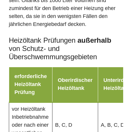
sein. Öltanks bis 1000 Liter Volumen sind
zumindest für den Betrieb einer Heizung eher
selten, da sie in den wenigsten Fällen den
jährlichen Energiebedarf decken.
Heizöltank Prüfungen
außerhalb
von Schutz- und
Überschwemmungsgebieten
erforderliche
Oberirdischer
Unterirdisc
Heizöltank
Heizöltank
Heizöltank
Prüfung
vor Heizöltank
Inbetriebnahme
oder nach einer
B, C, D
A, B, C, D