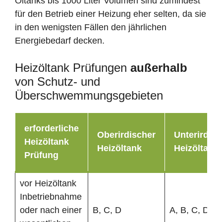
Öltanks bis 1000 Liter Volumen sind zumindest
für den Betrieb einer Heizung eher selten, da sie
in den wenigsten Fällen den jährlichen
Energiebedarf decken.
Heizöltank Prüfungen
außerhalb
von Schutz- und
Überschwemmungsgebieten
erforderliche
Oberirdischer
Unterirdisc
Heizöltank
Heizöltank
Heizöltank
Prüfung
vor Heizöltank
Inbetriebnahme
oder nach einer
B, C, D
A, B, C, D