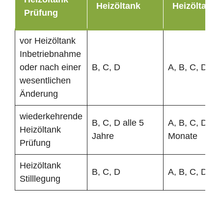
Heizöltank
Heizöltank
Prüfung
vor Heizöltank
Inbetriebnahme
oder nach einer
B, C, D
A, B, C, D
wesentlichen
Änderung
wiederkehrende
B, C, D alle 5
A, B, C, D al
Heizöltank
Jahre
Monate
Prüfung
Heizöltank
B, C, D
A, B, C, D
Stilllegung