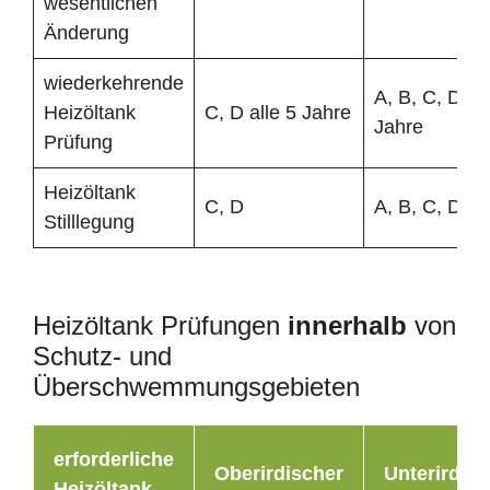
wesentlichen
Änderung
wiederkehrende
A, B, C, D all
Heizöltank
C, D alle 5 Jahre
Jahre
Prüfung
Heizöltank
C, D
A, B, C, D
Stilllegung
Heizöltank Prüfungen
innerhalb
von
Schutz- und
Überschwemmungsgebieten
erforderliche
Oberirdischer
Unterirdisc
Heizöltank