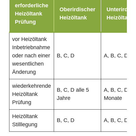
erforderliche
Oberirdischer
Unterirdisc
Heizöltank
Heizöltank
Heizöltank
Prüfung
vor Heizöltank
Inbetriebnahme
oder nach einer
B, C, D
A, B, C, D
wesentlichen
Änderung
wiederkehrende
B, C, D alle 5
A, B, C, D al
Heizöltank
Jahre
Monate
Prüfung
Heizöltank
B, C, D
A, B, C, D
Stilllegung