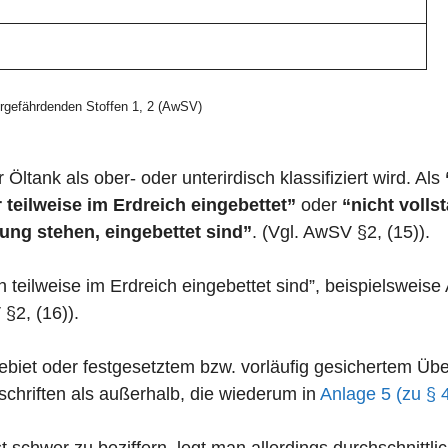
gefährdenden Stoffen 1, 2 (AwSV)
 Öltank als ober- oder unterirdisch klassifiziert wird. Als
 teilweise im Erdreich eingebettet”
oder
“nicht volls
ung stehen, eingebettet sind”
. (Vgl. AwSV §2, (15)).
n teilweise im Erdreich eingebettet sind”, beispielswei
 §2, (16)).
zgebiet oder festgesetztem bzw. vorläufig gesichertem 
chriften als außerhalb, die wiederum in
Anlage 5 (zu § 