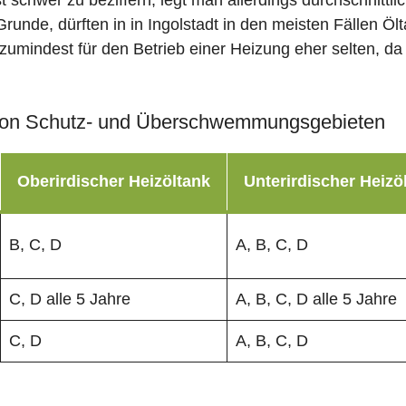
st schwer zu beziffern, legt man allerdings durchschnitt
runde, dürften in in Ingolstadt in den meisten Fällen Öl
zumindest für den Betrieb einer Heizung eher selten, da 
on Schutz- und Überschwemmungsgebieten
Oberirdischer Heizöltank
Unterirdischer Heizö
B, C, D
A, B, C, D
C, D alle 5 Jahre
A, B, C, D alle 5 Jahre
C, D
A, B, C, D