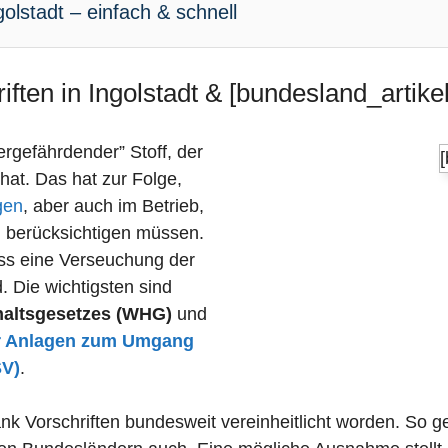
olstadt – einfach & schnell
ften in Ingolstadt & [bundesland_artikel
sergefährdender” Stoff, der
 hat. Das hat zur Folge,
gen
, aber auch im Betrieb,
n berücksichtigen müssen.
dass eine Verseuchung der
 Die wichtigsten sind
haltsgesetzes (WHG)
und
r Anlagen zum Umgang
SV)
.
k Vorschriften bundesweit vereinheitlicht worden. So gel