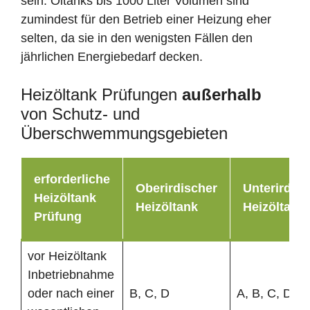
sein. Öltanks bis 1000 Liter Volumen sind
zumindest für den Betrieb einer Heizung eher
selten, da sie in den wenigsten Fällen den
jährlichen Energiebedarf decken.
Heizöltank Prüfungen
außerhalb
von Schutz- und
Überschwemmungsgebieten
erforderliche
Oberirdischer
Unterirdisc
Heizöltank
Heizöltank
Heizöltank
Prüfung
vor Heizöltank
Inbetriebnahme
oder nach einer
B, C, D
A, B, C, D