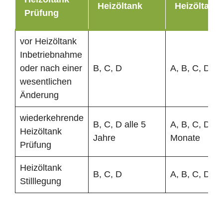
Heizöltank
Heizöltank
Prüfung
vor Heizöltank
Inbetriebnahme
oder nach einer
B, C, D
A, B, C, D
wesentlichen
Änderung
wiederkehrende
B, C, D alle 5
A, B, C, D al
Heizöltank
Jahre
Monate
Prüfung
Heizöltank
B, C, D
A, B, C, D
Stilllegung