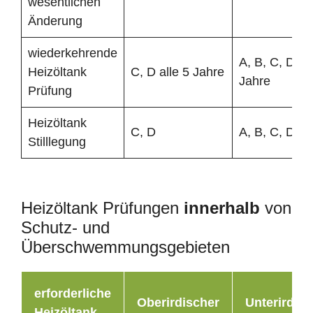
wesentlichen
Änderung
wiederkehrende
A, B, C, D all
Heizöltank
C, D alle 5 Jahre
Jahre
Prüfung
Heizöltank
C, D
A, B, C, D
Stilllegung
Heizöltank Prüfungen
innerhalb
von
Schutz- und
Überschwemmungsgebieten
erforderliche
Oberirdischer
Unterirdisc
Heizöltank