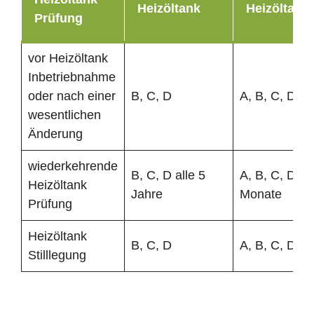
Heizöltank
Heizöltank
Prüfung
vor Heizöltank
Inbetriebnahme
oder nach einer
B, C, D
A, B, C, D
wesentlichen
Änderung
wiederkehrende
B, C, D alle 5
A, B, C, D al
Heizöltank
Jahre
Monate
Prüfung
Heizöltank
B, C, D
A, B, C, D
Stilllegung