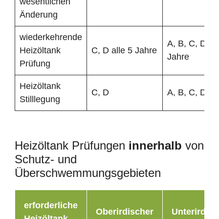
wesentlichen
Änderung
wiederkehrende
A, B, C, D all
Heizöltank
C, D alle 5 Jahre
Jahre
Prüfung
Heizöltank
C, D
A, B, C, D
Stilllegung
Heizöltank Prüfungen
innerhalb
von
Schutz- und
Überschwemmungsgebieten
erforderliche
Oberirdischer
Unterirdisc
Heizöltank