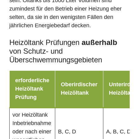
sein. Öltanks bis 1000 Liter Volumen sind
zumindest für den Betrieb einer Heizung eher
selten, da sie in den wenigsten Fällen den
jährlichen Energiebedarf decken.
Heizöltank Prüfungen
außerhalb
von Schutz- und
Überschwemmungsgebieten
erforderliche
Oberirdischer
Unterirdisc
Heizöltank
Heizöltank
Heizöltank
Prüfung
vor Heizöltank
Inbetriebnahme
oder nach einer
B, C, D
A, B, C, D