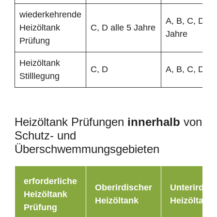
wiederkehrende
A, B, C, D all
Heizöltank
C, D alle 5 Jahre
Jahre
Prüfung
Heizöltank
C, D
A, B, C, D
Stilllegung
Heizöltank Prüfungen
innerhalb
von
Schutz- und
Überschwemmungsgebieten
erforderliche
Oberirdischer
Unterirdisc
Heizöltank
Heizöltank
Heizöltank
Prüfung