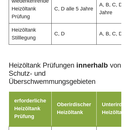
wiederkehrende
A, B, C, D all
Heizöltank
C, D alle 5 Jahre
Jahre
Prüfung
Heizöltank
C, D
A, B, C, D
Stilllegung
Heizöltank Prüfungen
innerhalb
von
Schutz- und
Überschwemmungsgebieten
erforderliche
Oberirdischer
Unterirdisc
Heizöltank
Heizöltank
Heizöltank
Prüfung