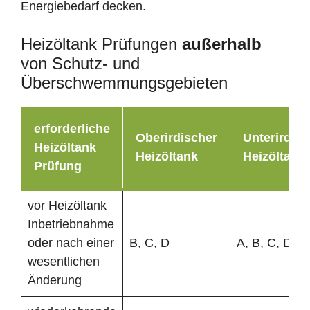
Energiebedarf decken.
Heizöltank Prüfungen
außerhalb
von Schutz- und
Überschwemmungsgebieten
erforderliche
Oberirdischer
Unterirdisc
Heizöltank
Heizöltank
Heizöltank
Prüfung
vor Heizöltank
Inbetriebnahme
oder nach einer
B, C, D
A, B, C, D
wesentlichen
Änderung